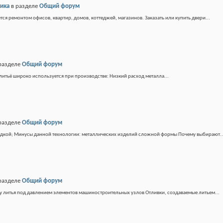
сика
в разделе
Общий форум
тся ремонтом офисов, квартир, домов, коттеджей, магазинов. Заказать или купить двери...
разделе
Общий форум
итьё широко используется при производстве: Низкий расход металла...
разделе
Общий форум
адкой; Минусы данной технологии: металлических изделий сложной формы Почему выбирают..
разделе
Общий форум
у литья под давлением элементов машиностроительных узлов Отливки, создаваемые литьем...