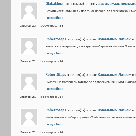
Globaldoor_tef
создал(-а) тему
дверь эмаль неоклас
Всем привет! Отличная и полезная новость для всех кто занимае
подробнее
Ответов: 23 | Просмотров: 483
RobertStaps
ответил(-а) в теме
Кокильным Литьем
в 
возможность производства крупногабаритных отливок Точное л
подробнее
Ответов: 21 | Просмотров: 214
RobertStaps
ответил(-а) в теме
Кокильным Литьем
в 
Смазочные материалы в литье под давлением минимальной ус
подробнее
Ответов: 21 | Просмотров: 214
RobertStaps
ответил(-а) в теме
Кокильным Литьем
в 
компонентов приборостроения Требования к сплавам и качеств
подробнее
Ответов: 21 | Просмотров: 214