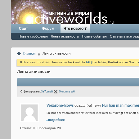
Сайт
Форум
Что нового ?
Новые сообщения
Лента активности
Новые события
Отметить все раз
Главная
Лента активности
If this is your first visit, be sure to check out the
FAQ
by clicking the link above. You m
Лента активности
Отфильтрованы:
За 7 дней
Очистить всё
VegaZone-Isows
создал(-а) тему
Hur kan man maximera 
En stor del av anvandare reflekterar inte over hur viktigt det ar att
подробнее
Ответов: 0 | Просмотров: 23