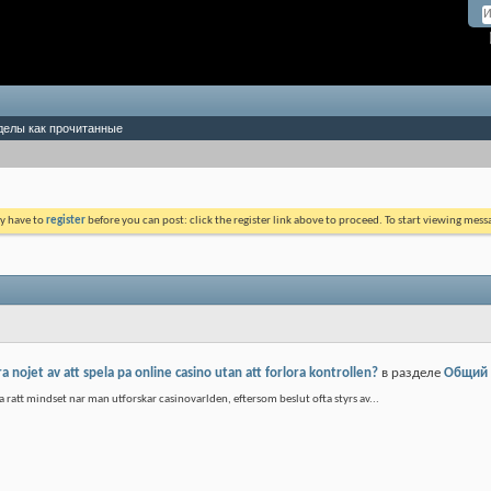
делы как прочитанные
ay have to
register
before you can post: click the register link above to proceed. To start viewing mess
nojet av att spela pa online casino utan att forlora kontrollen?
в разделе
Общий
 ha ratt mindset nar man utforskar casinovarlden, eftersom beslut ofta styrs av...