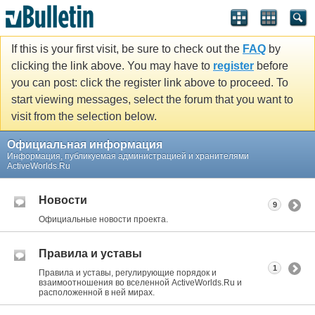
If this is your first visit, be sure to check out the
FAQ
by
clicking the link above. You may have to
register
before
you can post: click the register link above to proceed. To
start viewing messages, select the forum that you want to
visit from the selection below.
Официальная информация
Информация, публикуемая администрацией и хранителями
ActiveWorlds.Ru
Новости
9
Официальные новости проекта.
Правила и уставы
1
Правила и уставы, регулирующие порядок и
взаимоотношения во вселенной ActiveWorlds.Ru и
расположенной в ней мирах.