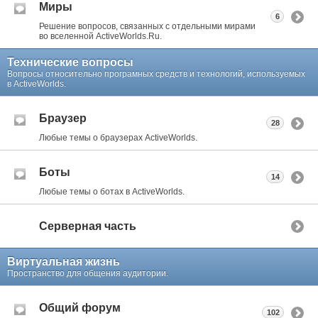
Миры
6
Решение вопросов, связанных с отдельными мирами
во вселенной ActiveWorlds.Ru.
Технические вопросы
Вопросы относительно програмных средств и технологий, используемых
в ActiveWorlds.
Браузер
28
Любые темы о браузерах ActiveWorlds.
Боты
14
Любые темы о ботах в ActiveWorlds.
Серверная часть
Виртуальная жизнь
Пространство для общения аудитории.
Общий форум
102