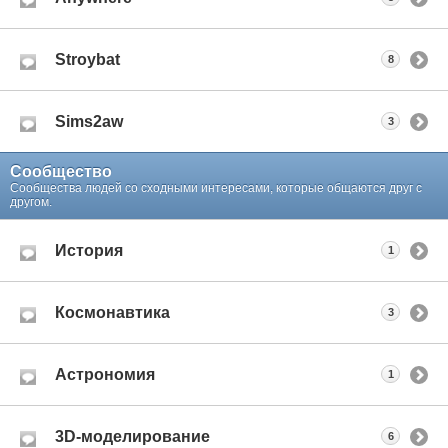
Stroybat
8
Sims2aw
3
Сообщество
Сообщества людей со сходными интересами, которые общаются друг с
другом.
История
1
Космонавтика
3
Астрономия
1
3D-моделирование
6