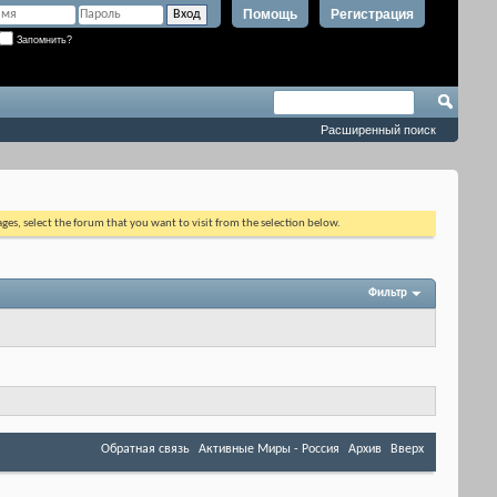
Помощь
Регистрация
Запомнить?
Расширенный поиск
ages, select the forum that you want to visit from the selection below.
Фильтр
Обратная связь
Активные Миры - Россия
Архив
Вверх