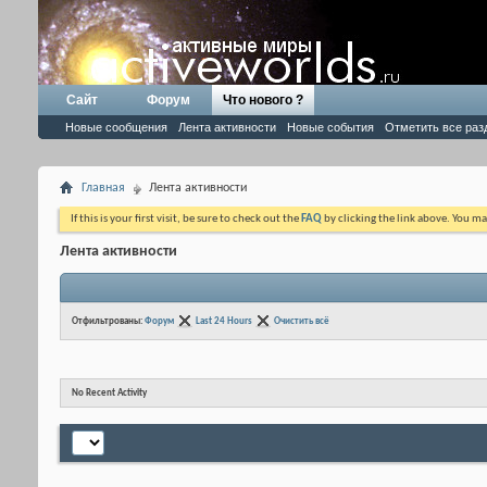
Сайт
Форум
Что нового ?
Новые сообщения
Лента активности
Новые события
Отметить все раз
Главная
Лента активности
If this is your first visit, be sure to check out the
FAQ
by clicking the link above. You m
Лента активности
Отфильтрованы:
Форум
Last 24 Hours
Очистить всё
No Recent Activity