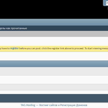
делы как прочитанные
ay have to
register
before you can post: click the register link above to proceed. To start viewing mess
TAG.Hosting — Хостинг сайтов и Регистрация Доменов