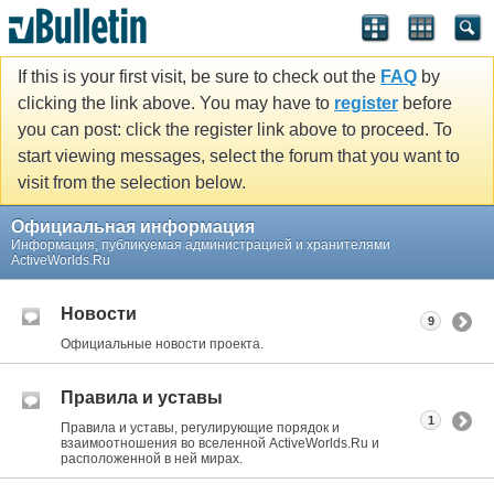
If this is your first visit, be sure to check out the
FAQ
by
clicking the link above. You may have to
register
before
you can post: click the register link above to proceed. To
start viewing messages, select the forum that you want to
visit from the selection below.
Официальная информация
Информация, публикуемая администрацией и хранителями
ActiveWorlds.Ru
Новости
9
Официальные новости проекта.
Правила и уставы
1
Правила и уставы, регулирующие порядок и
взаимоотношения во вселенной ActiveWorlds.Ru и
расположенной в ней мирах.