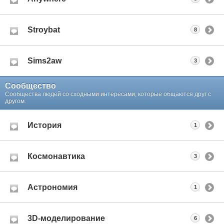
Stroybat
8
Sims2aw
3
Сообщество
Сообщества людей со сходными интересами, которые общаются друг с
другом.
История
1
Космонавтика
3
Астрономия
1
3D-моделирование
6