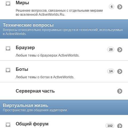
Миры
6
Решение вопросов, связанных с отдельными мирами
во вселенной ActiveWorlds.Ru.
Технические вопросы
Вопросы относительно програмных средств и технологий, используемых
в ActiveWorlds.
Браузер
28
Любые темы о браузерах ActiveWorlds.
Боты
14
Любые темы о ботах в ActiveWorlds.
Серверная часть
Виртуальная жизнь
Пространство для общения аудитории.
Общий форум
102