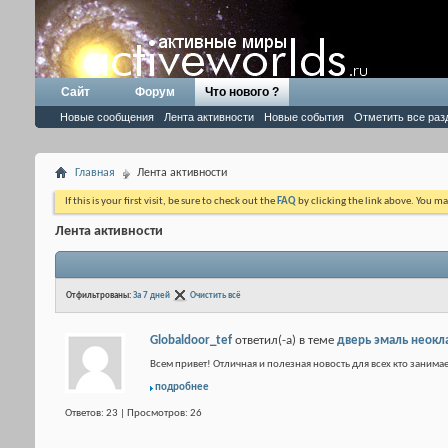
Сайт
Форум
Что нового ?
Новые сообщения
Лента активности
Новые события
Отметить все раз
Главная
Лента активности
If this is your first visit, be sure to check out the
FAQ
by clicking the link above. You m
Лента активности
Отфильтрованы:
За 7 дней
Очистить всё
Globaldoor_tef
ответил(-а) в теме
дверь эмаль неокл
Всем привет! Отличная и полезная новость для всех кто занимае
подробнее
Ответов: 23 | Просмотров: 26