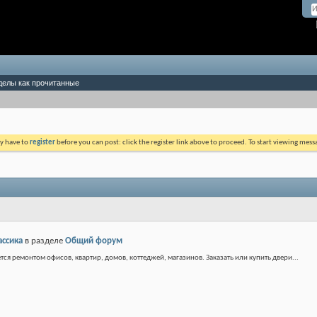
делы как прочитанные
ay have to
register
before you can post: click the register link above to proceed. To start viewing mess
ассика
в разделе
Общий форум
тся ремонтом офисов, квартир, домов, коттеджей, магазинов. Заказать или купить двери...