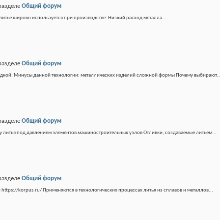
разделе
Общий форум
итьё широко используется при производстве: Низкий расход металла...
разделе
Общий форум
адкой; Минусы данной технологии: металлических изделий сложной формы Почему выбирают..
разделе
Общий форум
у литья под давлением элементов машиностроительных узлов Отливки, создаваемые литьем...
разделе
Общий форум
ttps://korpus.ru/ Применяются в технологических процессах литья из сплавов и металлов...