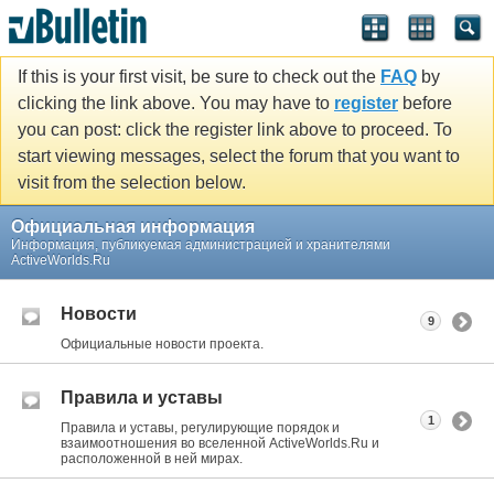
If this is your first visit, be sure to check out the
FAQ
by
clicking the link above. You may have to
register
before
you can post: click the register link above to proceed. To
start viewing messages, select the forum that you want to
visit from the selection below.
Официальная информация
Информация, публикуемая администрацией и хранителями
ActiveWorlds.Ru
Новости
9
Официальные новости проекта.
Правила и уставы
1
Правила и уставы, регулирующие порядок и
взаимоотношения во вселенной ActiveWorlds.Ru и
расположенной в ней мирах.