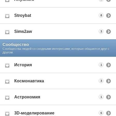
Stroybat
8
Sims2aw
3
Сообщество
Сообщества людей со сходными интересами, которые общаются друг с
другом.
История
1
Космонавтика
3
Астрономия
1
3D-моделирование
6