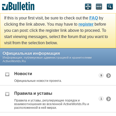
If this is your first visit, be sure to check out the
FAQ
by
clicking the link above. You may have to
register
before
you can post: click the register link above to proceed. To
start viewing messages, select the forum that you want to
visit from the selection below.
Официальная информация
Информация, публикуемая администрацией и хранителями
ActiveWorlds.Ru
Новости
9
Официальные новости проекта.
Правила и уставы
1
Правила и уставы, регулирующие порядок и
взаимоотношения во вселенной ActiveWorlds.Ru и
расположенной в ней мирах.