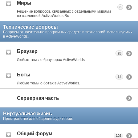
Миры
6
Решение вопросов, связанных с отдельными мирами
во вселенной ActiveWorlds.Ru.
Технические вопросы
Вопросы относительно програмных средств и технологий, используемых
в ActiveWorlds.
Браузер
28
Любые темы о браузерах ActiveWorlds.
Боты
14
Любые темы о ботах в ActiveWorlds.
Серверная часть
Виртуальная жизнь
Пространство для общения аудитории.
Общий форум
102