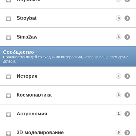
Stroybat
8
Sims2aw
3
Сообщество
Сообщества людей со сходными интересами, которые общаются друг с
другом.
История
1
Космонавтика
3
Астрономия
1
3D-моделирование
6