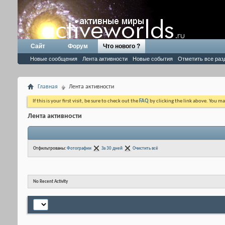
Сайт
Форум
Что нового ?
Новые сообщения
Лента активности
Новые события
Отметить все раз
Главная
Лента активности
If this is your first visit, be sure to check out the
FAQ
by clicking the link above. You m
Лента активности
Отфильтрованы:
Фотографии
За 30 дней
Очистить всё
No Recent Activity