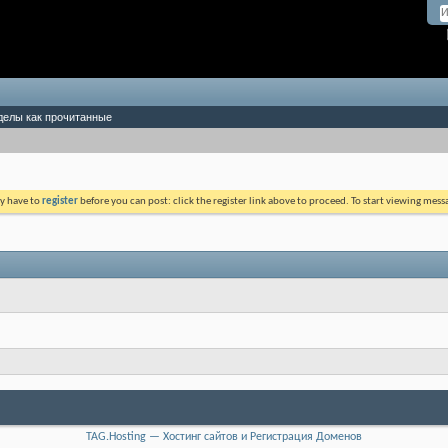
делы как прочитанные
ay have to
register
before you can post: click the register link above to proceed. To start viewing mess
TAG.Hosting — Хостинг сайтов и Регистрация Доменов