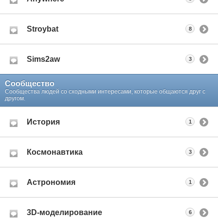
Stroybat
8
Sims2aw
3
Сообщество
Сообщества людей со сходными интересами, которые общаются друг с
другом.
История
1
Космонавтика
3
Астрономия
1
3D-моделирование
6