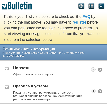
If this is your first visit, be sure to check out the
FAQ
by
clicking the link above. You may have to
register
before
you can post: click the register link above to proceed. To
start viewing messages, select the forum that you want to
visit from the selection below.
Официальная информация
Информация, публикуемая администрацией и хранителями
ActiveWorlds.Ru
Новости
9
Официальные новости проекта.
Правила и уставы
1
Правила и уставы, регулирующие порядок и
взаимоотношения во вселенной ActiveWorlds.Ru и
расположенной в ней мирах.