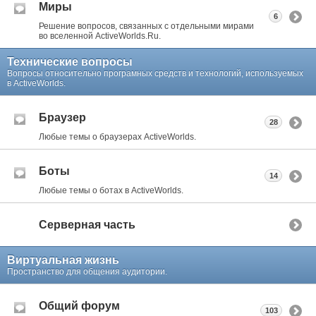
Миры
6
Решение вопросов, связанных с отдельными мирами
во вселенной ActiveWorlds.Ru.
Технические вопросы
Вопросы относительно програмных средств и технологий, используемых
в ActiveWorlds.
Браузер
28
Любые темы о браузерах ActiveWorlds.
Боты
14
Любые темы о ботах в ActiveWorlds.
Серверная часть
Виртуальная жизнь
Пространство для общения аудитории.
Общий форум
103