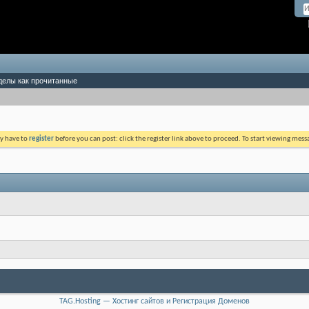
делы как прочитанные
ay have to
register
before you can post: click the register link above to proceed. To start viewing mess
TAG.Hosting — Хостинг сайтов и Регистрация Доменов