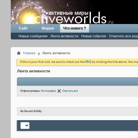
Сайт
Форум
Что нового ?
Новые сообщения
Лента активности
Новые события
Отметить все раз
Главная
Лента активности
If this is your first visit, be sure to check out the
FAQ
by clicking the link above. You m
Лента активности
Отфильтрованы:
Фотографии
Очистить всё
No Recent Activity