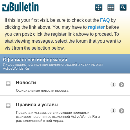
If this is your first visit, be sure to check out the
FAQ
by
clicking the link above. You may have to
register
before
you can post: click the register link above to proceed. To
start viewing messages, select the forum that you want to
visit from the selection below.
Официальная информация
Информация, публикуемая администрацией и хранителями
ActiveWorlds.Ru
Новости
9
Официальные новости проекта.
Правила и уставы
1
Правила и уставы, регулирующие порядок и
взаимоотношения во вселенной ActiveWorlds.Ru и
расположенной в ней мирах.