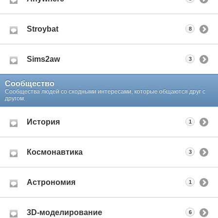
Stroybat
8
Sims2aw
3
Сообщество
Сообщества людей со сходными интересами, которые общаются друг с
другом.
История
1
Космонавтика
3
Астрономия
1
3D-моделирование
6