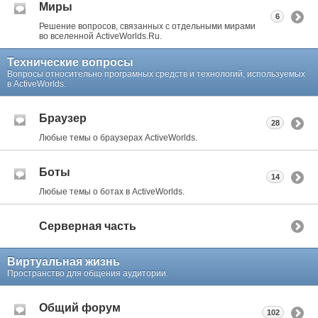
Миры
6
Решение вопросов, связанных с отдельными мирами
во вселенной ActiveWorlds.Ru.
Технические вопросы
Вопросы относительно програмных средств и технологий, используемых
в ActiveWorlds.
Браузер
28
Любые темы о браузерах ActiveWorlds.
Боты
14
Любые темы о ботах в ActiveWorlds.
Серверная часть
Виртуальная жизнь
Пространство для общения аудитории.
Общий форум
102