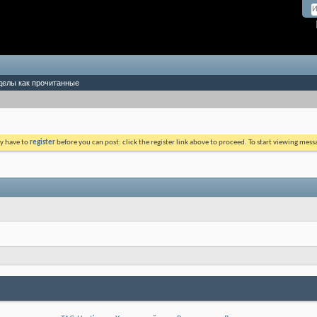
делы как прочитанные
ay have to
register
before you can post: click the register link above to proceed. To start viewing mess