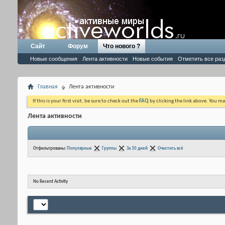
Сайт
Форум
Что нового ?
Новые сообщения
Лента активности
Новые события
Отметить все раз
Главная
Лента активности
If this is your first visit, be sure to check out the
FAQ
by clicking the link above. You m
Лента активности
Отфильтрованы:
Популярные
Группы
За 30 дней
Очистить всё
No Recent Activity