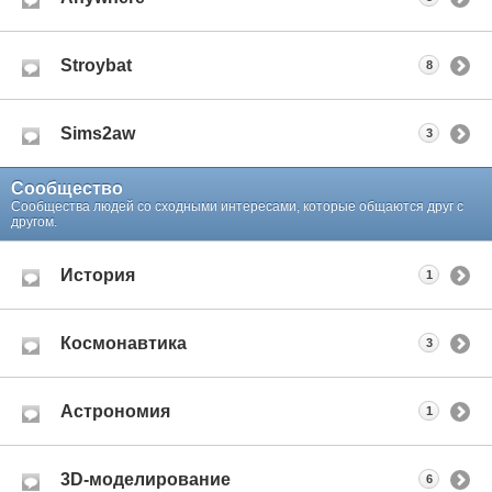
Stroybat
8
Sims2aw
3
Сообщество
Сообщества людей со сходными интересами, которые общаются друг с
другом.
История
1
Космонавтика
3
Астрономия
1
3D-моделирование
6