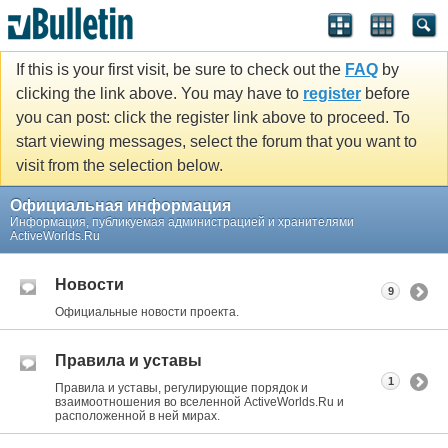
If this is your first visit, be sure to check out the
FAQ
by
clicking the link above. You may have to
register
before
you can post: click the register link above to proceed. To
start viewing messages, select the forum that you want to
visit from the selection below.
Официальная информация
Информация, публикуемая администрацией и хранителями
ActiveWorlds.Ru
Новости
9
Официальные новости проекта.
Правила и уставы
1
Правила и уставы, регулирующие порядок и
взаимоотношения во вселенной ActiveWorlds.Ru и
расположенной в ней мирах.