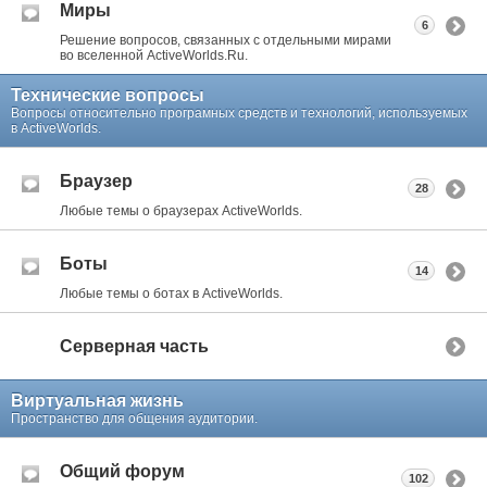
Миры
6
Решение вопросов, связанных с отдельными мирами
во вселенной ActiveWorlds.Ru.
Технические вопросы
Вопросы относительно програмных средств и технологий, используемых
в ActiveWorlds.
Браузер
28
Любые темы о браузерах ActiveWorlds.
Боты
14
Любые темы о ботах в ActiveWorlds.
Серверная часть
Виртуальная жизнь
Пространство для общения аудитории.
Общий форум
102