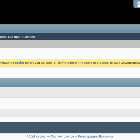
делы как прочитанные
ay have to
register
before you can post: click the register link above to proceed. To start viewing mess
TAG.Hosting — Хостинг сайтов и Регистрация Доменов