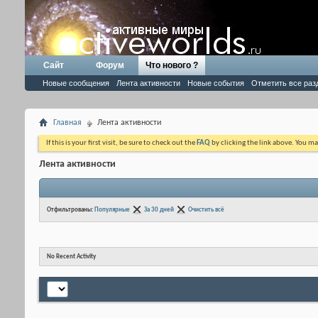
Сайт
Форум
Что нового ?
Новые сообщения
Лента активности
Новые события
Отметить все раз
Главная
Лента активности
If this is your first visit, be sure to check out the
FAQ
by clicking the link above. You m
Лента активности
Отфильтрованы:
Популярные
За 30 дней
Очистить всё
No Recent Activity