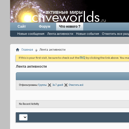
Сайт
Форум
Что нового ?
Новые сообщения
Лента активности
Новые события
Отметить все раз
Главная
Лента активности
If this is your first visit, be sure to check out the
FAQ
by clicking the link above. You m
Лента активности
Отфильтрованы:
Группы
За 7 дней
Очистить всё
No Recent Activity