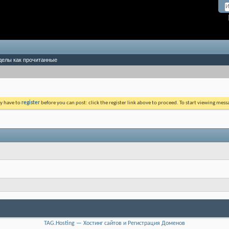
делы как прочитанные
ay have to
register
before you can post: click the register link above to proceed. To start viewing mess
TAG.Hosting — Хостинг сайтов и Регистрация Доменов