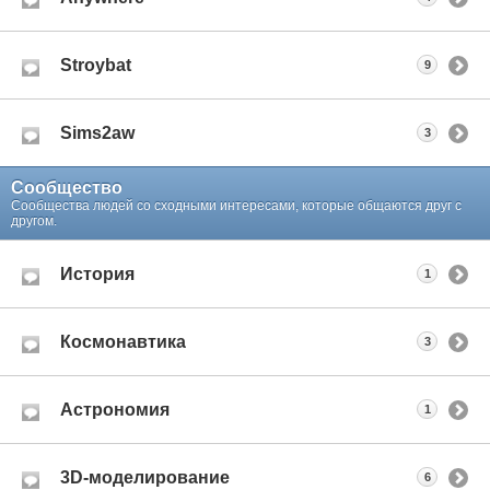
Stroybat
9
Sims2aw
3
Сообщество
Сообщества людей со сходными интересами, которые общаются друг с
другом.
История
1
Космонавтика
3
Астрономия
1
3D-моделирование
6