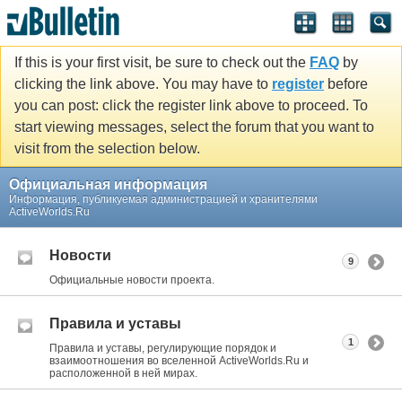
If this is your first visit, be sure to check out the
FAQ
by
clicking the link above. You may have to
register
before
you can post: click the register link above to proceed. To
start viewing messages, select the forum that you want to
visit from the selection below.
Официальная информация
Информация, публикуемая администрацией и хранителями
ActiveWorlds.Ru
Новости
9
Официальные новости проекта.
Правила и уставы
1
Правила и уставы, регулирующие порядок и
взаимоотношения во вселенной ActiveWorlds.Ru и
расположенной в ней мирах.