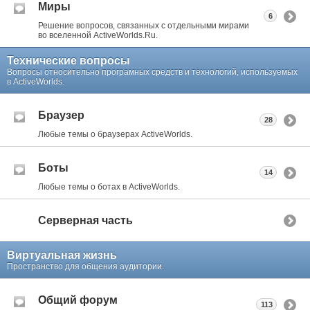
Миры
6
Решение вопросов, связанных с отдельными мирами
во вселенной ActiveWorlds.Ru.
Технические вопросы
Вопросы относительно програмных средств и технологий, используемых
в ActiveWorlds.
Браузер
28
Любые темы о браузерах ActiveWorlds.
Боты
14
Любые темы о ботах в ActiveWorlds.
Серверная часть
Виртуальная жизнь
Пространство для общения аудитории.
Общий форум
113