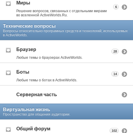
Миры
6
Решение вопросов, связанных с отдельными мирами
во вселенной ActiveWorlds.Ru.
Технические вопросы
Вопросы относительно програмных средств и технологий, используемых
в ActiveWorlds.
Браузер
28
Любые темы о браузерах ActiveWorlds.
Боты
14
Любые темы о ботах в ActiveWorlds.
Серверная часть
Виртуальная жизнь
Пространство для общения аудитории.
Общий форум
102