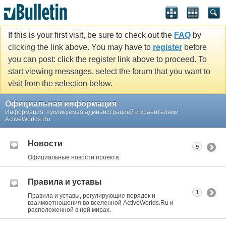
If this is your first visit, be sure to check out the
FAQ
by
clicking the link above. You may have to
register
before
you can post: click the register link above to proceed. To
start viewing messages, select the forum that you want to
visit from the selection below.
Официальная информация
Информация, публикуемая администрацией и хранителями
ActiveWorlds.Ru
Новости
9
Официальные новости проекта.
Правила и уставы
1
Правила и уставы, регулирующие порядок и
взаимоотношения во вселенной ActiveWorlds.Ru и
расположенной в ней мирах.