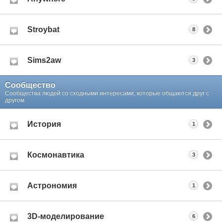
Stroybat
8
Sims2aw
3
Сообщество
Сообщества людей со сходными интересами, которые общаются друг с
другом.
История
1
Космонавтика
3
Астрономия
1
3D-моделирование
6