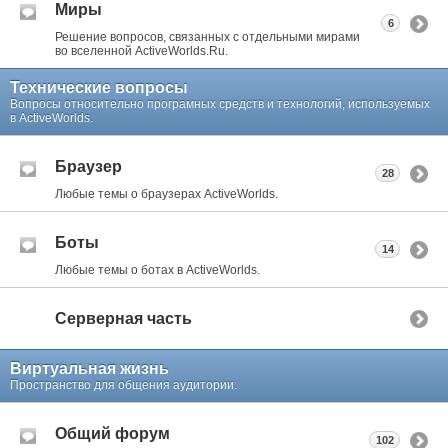
Миры
6
Решение вопросов, связанных с отдельными мирами
во вселенной ActiveWorlds.Ru.
Технические вопросы
Вопросы относительно програмных средств и технологий, используемых
в ActiveWorlds.
Браузер
28
Любые темы о браузерах ActiveWorlds.
Боты
14
Любые темы о ботах в ActiveWorlds.
Серверная часть
Виртуальная жизнь
Пространство для общения аудитории.
Общий форум
102