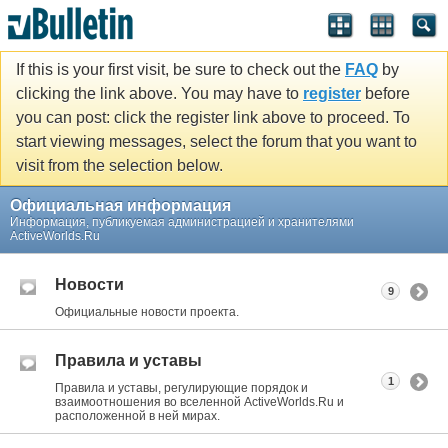
If this is your first visit, be sure to check out the
FAQ
by
clicking the link above. You may have to
register
before
you can post: click the register link above to proceed. To
start viewing messages, select the forum that you want to
visit from the selection below.
Официальная информация
Информация, публикуемая администрацией и хранителями
ActiveWorlds.Ru
Новости
9
Официальные новости проекта.
Правила и уставы
1
Правила и уставы, регулирующие порядок и
взаимоотношения во вселенной ActiveWorlds.Ru и
расположенной в ней мирах.