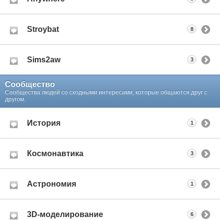
Stroybat
8
Sims2aw
3
Сообщество
Сообщества людей со сходными интересами, которые общаются друг с
другом.
История
1
Космонавтика
3
Астрономия
1
3D-моделирование
6