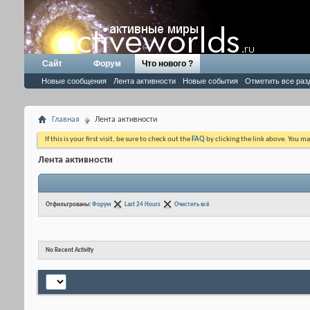
Сайт
Форум
Что нового ?
Новые сообщения
Лента активности
Новые события
Отметить все раз
Главная
Лента активности
If this is your first visit, be sure to check out the
FAQ
by clicking the link above. You m
Лента активности
Отфильтрованы:
Форум
Last 24 Hours
Очистить всё
No Recent Activity