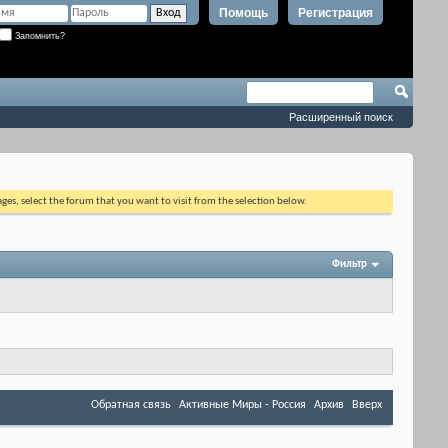
Помощь
Регистрация
Запомнить?
Расширенный поиск
ages, select the forum that you want to visit from the selection below.
Фильтр
Обратная связь
Активные Миры - Россия
Архив
Вверх