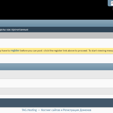
делы как прочитанные
ay have to
register
before you can post: click the register link above to proceed. To start viewing mess
TAG.Hosting — Хостинг сайтов и Регистрация Доменов