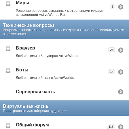
Миры
6
Решение вопросов, связанных с отдельными мирами
во вселенной ActiveWorlds.Ru.
Технические вопросы
Вопросы относительно програмных средств и технологий, используемых
в ActiveWorlds.
Браузер
28
Любые темы о браузерах ActiveWorlds.
Боты
14
Любые темы о ботах в ActiveWorlds.
Серверная часть
Виртуальная жизнь
Пространство для общения аудитории.
Общий форум
113