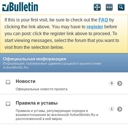
If this is your first visit, be sure to check out the
FAQ
by
clicking the link above. You may have to
register
before
you can post: click the register link above to proceed. To
start viewing messages, select the forum that you want to
visit from the selection below.
Официальная информация
Информация, публикуемая администрацией и хранителями
ActiveWorlds.Ru
Новости
9
Официальные новости проекта.
Правила и уставы
1
Правила и уставы, регулирующие порядок и
взаимоотношения во вселенной ActiveWorlds.Ru и
расположенной в ней мирах.