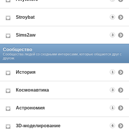
Stroybat
9
Sims2aw
3
Сообщество
Сообщества людей со сходными интересами, которые общаются друг с
другом.
История
1
Космонавтика
3
Астрономия
1
3D-моделирование
6