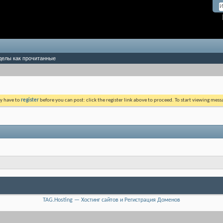
делы как прочитанные
ay have to
register
before you can post: click the register link above to proceed. To start viewing mess
TAG.Hosting — Хостинг сайтов и Регистрация Доменов