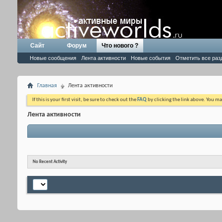
Сайт
Форум
Что нового ?
Новые сообщения
Лента активности
Новые события
Отметить все раз
Главная
Лента активности
If this is your first visit, be sure to check out the
FAQ
by clicking the link above. You m
Лента активности
No Recent Activity