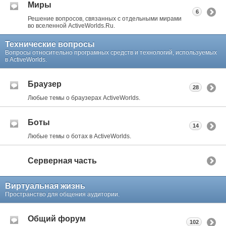
Миры
6
Решение вопросов, связанных с отдельными мирами
во вселенной ActiveWorlds.Ru.
Технические вопросы
Вопросы относительно програмных средств и технологий, используемых
в ActiveWorlds.
Браузер
28
Любые темы о браузерах ActiveWorlds.
Боты
14
Любые темы о ботах в ActiveWorlds.
Серверная часть
Виртуальная жизнь
Пространство для общения аудитории.
Общий форум
102