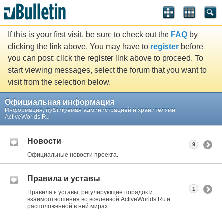
If this is your first visit, be sure to check out the
FAQ
by
clicking the link above. You may have to
register
before
you can post: click the register link above to proceed. To
start viewing messages, select the forum that you want to
visit from the selection below.
Официальная информация
Информация, публикуемая администрацией и хранителями
ActiveWorlds.Ru
Новости
9
Официальные новости проекта.
Правила и уставы
1
Правила и уставы, регулирующие порядок и
взаимоотношения во вселенной ActiveWorlds.Ru и
расположенной в ней мирах.