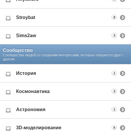
Stroybat
8
Sims2aw
3
Сообщество
Сообщества людей со сходными интересами, которые общаются друг с
другом.
История
1
Космонавтика
3
Астрономия
1
3D-моделирование
6