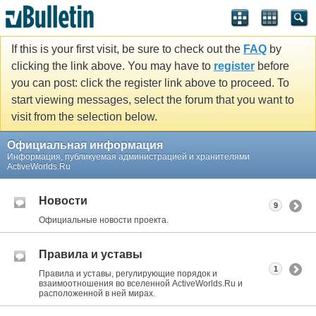
If this is your first visit, be sure to check out the
FAQ
by
clicking the link above. You may have to
register
before
you can post: click the register link above to proceed. To
start viewing messages, select the forum that you want to
visit from the selection below.
Официальная информация
Информация, публикуемая администрацией и хранителями
ActiveWorlds.Ru
Новости
9
Официальные новости проекта.
Правила и уставы
1
Правила и уставы, регулирующие порядок и
взаимоотношения во вселенной ActiveWorlds.Ru и
расположенной в ней мирах.