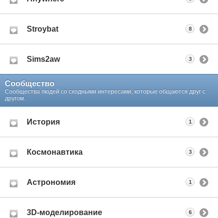
Stroybat
8
Sims2aw
3
Сообщество
Сообщества людей со сходными интересами, которые общаются друг с
другом.
История
1
Космонавтика
3
Астрономия
1
3D-моделирование
6