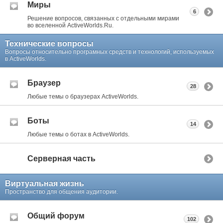
Миры
6
Решение вопросов, связанных с отдельными мирами
во вселенной ActiveWorlds.Ru.
Технические вопросы
Вопросы относительно програмных средств и технологий, используемых
в ActiveWorlds.
Браузер
28
Любые темы о браузерах ActiveWorlds.
Боты
14
Любые темы о ботах в ActiveWorlds.
Серверная часть
Виртуальная жизнь
Пространство для общения аудитории.
Общий форум
102