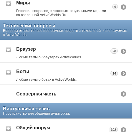
Миры
6
Решение вопросов, связанных с отдельными мирами
во вселенной ActiveWorlds.Ru.
Технические вопросы
Вопросы относительно програмных средств и технологий, используемых
в ActiveWorlds.
Браузер
28
Любые темы о браузерах ActiveWorlds.
Боты
14
Любые темы о ботах в ActiveWorlds.
Серверная часть
Виртуальная жизнь
Пространство для общения аудитории.
Общий форум
102