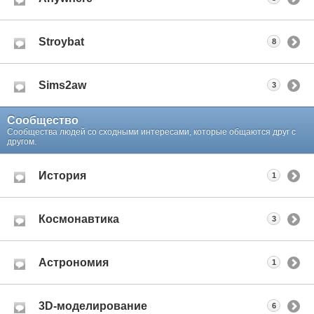
Stroybat
8
Sims2aw
3
Сообщество
Сообщества людей со сходными интересами, которые общаются друг с
другом.
История
1
Космонавтика
3
Астрономия
1
3D-моделирование
6