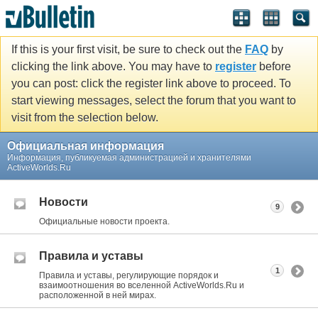
If this is your first visit, be sure to check out the
FAQ
by
clicking the link above. You may have to
register
before
you can post: click the register link above to proceed. To
start viewing messages, select the forum that you want to
visit from the selection below.
Официальная информация
Информация, публикуемая администрацией и хранителями
ActiveWorlds.Ru
Новости
9
Официальные новости проекта.
Правила и уставы
1
Правила и уставы, регулирующие порядок и
взаимоотношения во вселенной ActiveWorlds.Ru и
расположенной в ней мирах.