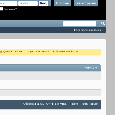
Помощь
Регистрация
Запомнить?
Расширенный поиск
ages, select the forum that you want to visit from the selection below.
Фильтр
Обратная связь
Активные Миры - Россия
Архив
Вверх