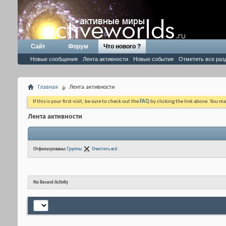
Сайт
Форум
Что нового ?
Новые сообщения
Лента активности
Новые события
Отметить все раз
Главная
Лента активности
If this is your first visit, be sure to check out the
FAQ
by clicking the link above. You m
Лента активности
Отфильтрованы:
Группы
Очистить всё
No Recent Activity