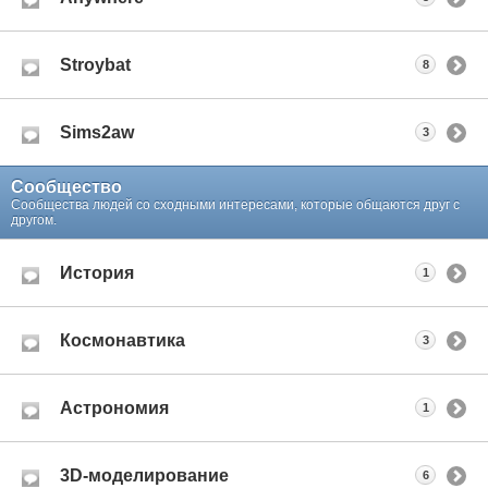
Stroybat
8
Sims2aw
3
Сообщество
Сообщества людей со сходными интересами, которые общаются друг с
другом.
История
1
Космонавтика
3
Астрономия
1
3D-моделирование
6