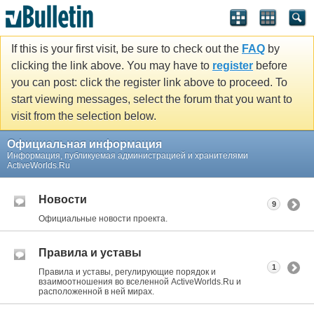
If this is your first visit, be sure to check out the
FAQ
by
clicking the link above. You may have to
register
before
you can post: click the register link above to proceed. To
start viewing messages, select the forum that you want to
visit from the selection below.
Официальная информация
Информация, публикуемая администрацией и хранителями
ActiveWorlds.Ru
Новости
9
Официальные новости проекта.
Правила и уставы
1
Правила и уставы, регулирующие порядок и
взаимоотношения во вселенной ActiveWorlds.Ru и
расположенной в ней мирах.