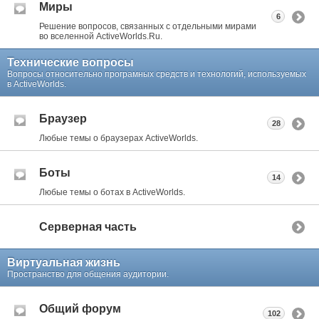
Миры
6
Решение вопросов, связанных с отдельными мирами
во вселенной ActiveWorlds.Ru.
Технические вопросы
Вопросы относительно програмных средств и технологий, используемых
в ActiveWorlds.
Браузер
28
Любые темы о браузерах ActiveWorlds.
Боты
14
Любые темы о ботах в ActiveWorlds.
Серверная часть
Виртуальная жизнь
Пространство для общения аудитории.
Общий форум
102