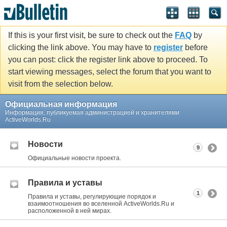
If this is your first visit, be sure to check out the
FAQ
by
clicking the link above. You may have to
register
before
you can post: click the register link above to proceed. To
start viewing messages, select the forum that you want to
visit from the selection below.
Официальная информация
Информация, публикуемая администрацией и хранителями
ActiveWorlds.Ru
Новости
9
Официальные новости проекта.
Правила и уставы
1
Правила и уставы, регулирующие порядок и
взаимоотношения во вселенной ActiveWorlds.Ru и
расположенной в ней мирах.