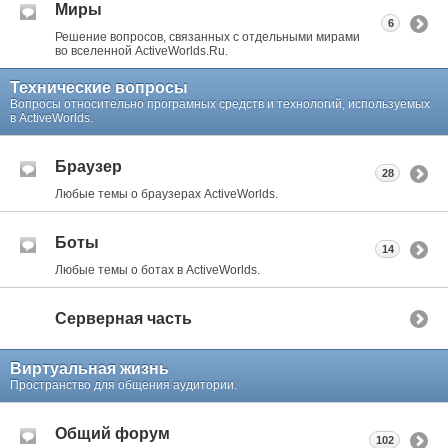
Миры
6
Решение вопросов, связанных с отдельными мирами
во вселенной ActiveWorlds.Ru.
Технические вопросы
Вопросы относительно програмных средств и технологий, используемых
в ActiveWorlds.
Браузер
28
Любые темы о браузерах ActiveWorlds.
Боты
14
Любые темы о ботах в ActiveWorlds.
Серверная часть
Виртуальная жизнь
Пространство для общения аудитории.
Общий форум
102