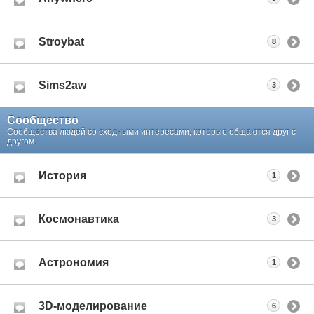
Stroybat
8
Sims2aw
3
Сообщество
Сообщества людей со сходными интересами, которые общаются друг с
другом.
История
1
Космонавтика
3
Астрономия
1
3D-моделирование
6