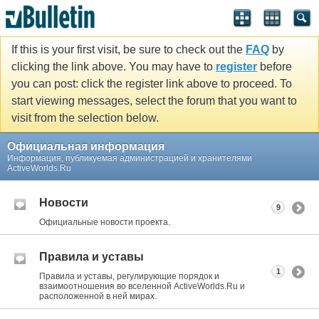
If this is your first visit, be sure to check out the
FAQ
by
clicking the link above. You may have to
register
before
you can post: click the register link above to proceed. To
start viewing messages, select the forum that you want to
visit from the selection below.
Официальная информация
Информация, публикуемая администрацией и хранителями
ActiveWorlds.Ru
Новости
9
Официальные новости проекта.
Правила и уставы
1
Правила и уставы, регулирующие порядок и
взаимоотношения во вселенной ActiveWorlds.Ru и
расположенной в ней мирах.