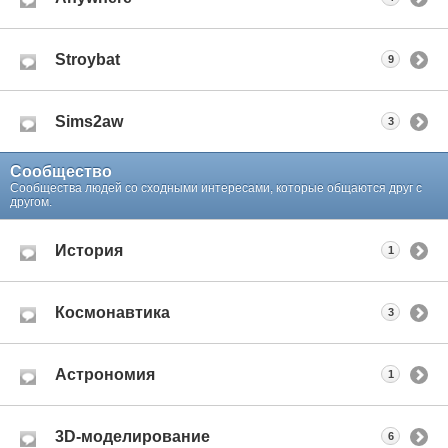
Stroybat
9
Sims2aw
3
Сообщество
Сообщества людей со сходными интересами, которые общаются друг с
другом.
История
1
Космонавтика
3
Астрономия
1
3D-моделирование
6