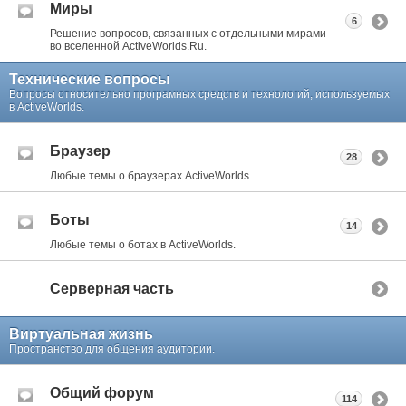
Миры
6
Решение вопросов, связанных с отдельными мирами
во вселенной ActiveWorlds.Ru.
Технические вопросы
Вопросы относительно програмных средств и технологий, используемых
в ActiveWorlds.
Браузер
28
Любые темы о браузерах ActiveWorlds.
Боты
14
Любые темы о ботах в ActiveWorlds.
Серверная часть
Виртуальная жизнь
Пространство для общения аудитории.
Общий форум
114