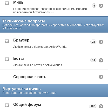
Миры
6
Решение вопросов, связанных с отдельными мирами
во вселенной ActiveWorlds.Ru.
Технические вопросы
Вопросы относительно програмных средств и технологий, используемых
в ActiveWorlds.
Браузер
28
Любые темы о браузерах ActiveWorlds.
Боты
14
Любые темы о ботах в ActiveWorlds.
Серверная часть
Виртуальная жизнь
Пространство для общения аудитории.
Общий форум
102