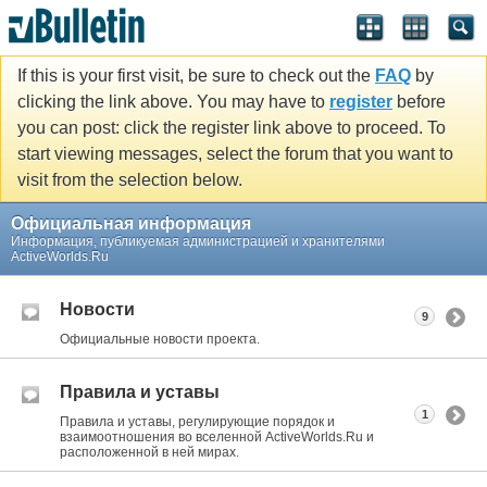
If this is your first visit, be sure to check out the
FAQ
by
clicking the link above. You may have to
register
before
you can post: click the register link above to proceed. To
start viewing messages, select the forum that you want to
visit from the selection below.
Официальная информация
Информация, публикуемая администрацией и хранителями
ActiveWorlds.Ru
Новости
9
Официальные новости проекта.
Правила и уставы
1
Правила и уставы, регулирующие порядок и
взаимоотношения во вселенной ActiveWorlds.Ru и
расположенной в ней мирах.