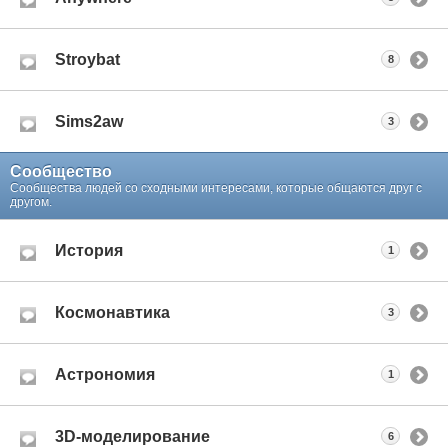
Stroybat
8
Sims2aw
3
Сообщество
Сообщества людей со сходными интересами, которые общаются друг с
другом.
История
1
Космонавтика
3
Астрономия
1
3D-моделирование
6