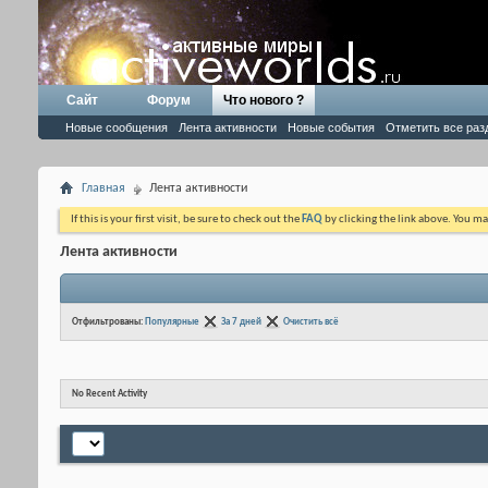
Сайт
Форум
Что нового ?
Новые сообщения
Лента активности
Новые события
Отметить все раз
Главная
Лента активности
If this is your first visit, be sure to check out the
FAQ
by clicking the link above. You m
Лента активности
Отфильтрованы:
Популярные
За 7 дней
Очистить всё
No Recent Activity