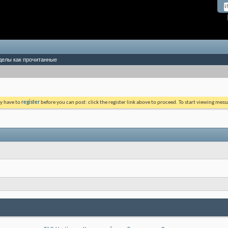
делы как прочитанные
ay have to
register
before you can post: click the register link above to proceed. To start viewing mess