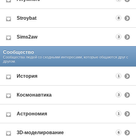
Stroybat
8
Sims2aw
3
Сообщество
Сообщества людей со сходными интересами, которые общаются друг с
другом.
История
1
Космонавтика
3
Астрономия
1
3D-моделирование
6