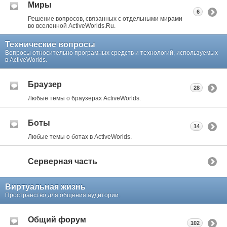
Миры
6
Решение вопросов, связанных с отдельными мирами
во вселенной ActiveWorlds.Ru.
Технические вопросы
Вопросы относительно програмных средств и технологий, используемых
в ActiveWorlds.
Браузер
28
Любые темы о браузерах ActiveWorlds.
Боты
14
Любые темы о ботах в ActiveWorlds.
Серверная часть
Виртуальная жизнь
Пространство для общения аудитории.
Общий форум
102