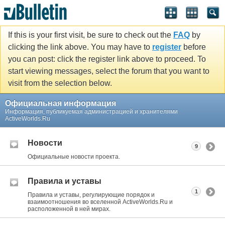
If this is your first visit, be sure to check out the
FAQ
by
clicking the link above. You may have to
register
before
you can post: click the register link above to proceed. To
start viewing messages, select the forum that you want to
visit from the selection below.
Официальная информация
Информация, публикуемая администрацией и хранителями
ActiveWorlds.Ru
Новости
9
Официальные новости проекта.
Правила и уставы
1
Правила и уставы, регулирующие порядок и
взаимоотношения во вселенной ActiveWorlds.Ru и
расположенной в ней мирах.