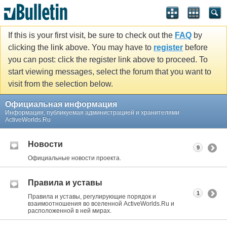
If this is your first visit, be sure to check out the
FAQ
by
clicking the link above. You may have to
register
before
you can post: click the register link above to proceed. To
start viewing messages, select the forum that you want to
visit from the selection below.
Официальная информация
Информация, публикуемая администрацией и хранителями
ActiveWorlds.Ru
Новости
9
Официальные новости проекта.
Правила и уставы
1
Правила и уставы, регулирующие порядок и
взаимоотношения во вселенной ActiveWorlds.Ru и
расположенной в ней мирах.