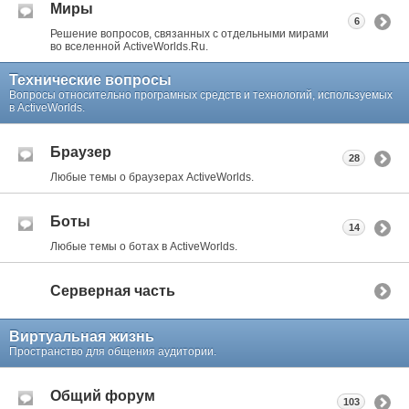
Миры
6
Решение вопросов, связанных с отдельными мирами
во вселенной ActiveWorlds.Ru.
Технические вопросы
Вопросы относительно програмных средств и технологий, используемых
в ActiveWorlds.
Браузер
28
Любые темы о браузерах ActiveWorlds.
Боты
14
Любые темы о ботах в ActiveWorlds.
Серверная часть
Виртуальная жизнь
Пространство для общения аудитории.
Общий форум
103