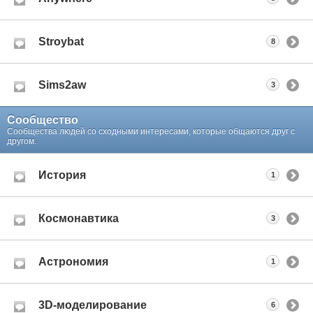
Stroybat
8
Sims2aw
3
Сообщество
Сообщества людей со сходными интересами, которые общаются друг с
другом.
История
1
Космонавтика
3
Астрономия
1
3D-моделирование
6