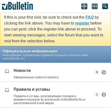
If this is your first visit, be sure to check out the
FAQ
by
clicking the link above. You may have to
register
before
you can post: click the register link above to proceed. To
start viewing messages, select the forum that you want to
visit from the selection below.
Официальная информация
Информация, публикуемая администрацией и хранителями
ActiveWorlds.Ru
Новости
9
Официальные новости проекта.
Правила и уставы
1
Правила и уставы, регулирующие порядок и
взаимоотношения во вселенной ActiveWorlds.Ru и
расположенной в ней мирах.