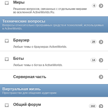
Миры
6
Решение вопросов, связанных с отдельными мирами
во вселенной ActiveWorlds.Ru.
Технические вопросы
Вопросы относительно програмных средств и технологий, используемых
в ActiveWorlds.
Браузер
28
Любые темы о браузерах ActiveWorlds.
Боты
14
Любые темы о ботах в ActiveWorlds.
Серверная часть
Виртуальная жизнь
Пространство для общения аудитории.
Общий форум
102