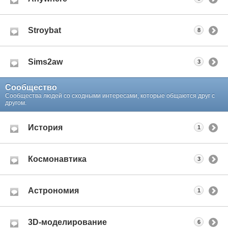
Stroybat
8
Sims2aw
3
Сообщество
Сообщества людей со сходными интересами, которые общаются друг с
другом.
История
1
Космонавтика
3
Астрономия
1
3D-моделирование
6