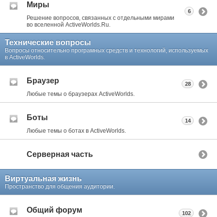
Миры
6
Решение вопросов, связанных с отдельными мирами
во вселенной ActiveWorlds.Ru.
Технические вопросы
Вопросы относительно програмных средств и технологий, используемых
в ActiveWorlds.
Браузер
28
Любые темы о браузерах ActiveWorlds.
Боты
14
Любые темы о ботах в ActiveWorlds.
Серверная часть
Виртуальная жизнь
Пространство для общения аудитории.
Общий форум
102