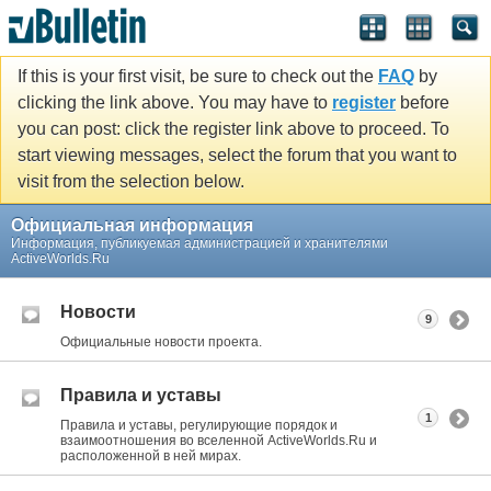
If this is your first visit, be sure to check out the
FAQ
by
clicking the link above. You may have to
register
before
you can post: click the register link above to proceed. To
start viewing messages, select the forum that you want to
visit from the selection below.
Официальная информация
Информация, публикуемая администрацией и хранителями
ActiveWorlds.Ru
Новости
9
Официальные новости проекта.
Правила и уставы
1
Правила и уставы, регулирующие порядок и
взаимоотношения во вселенной ActiveWorlds.Ru и
расположенной в ней мирах.