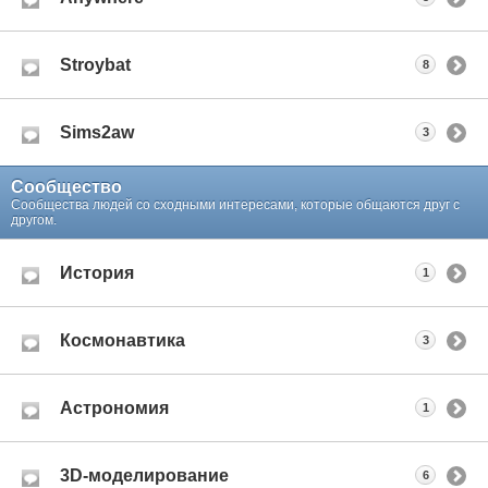
Stroybat
8
Sims2aw
3
Сообщество
Сообщества людей со сходными интересами, которые общаются друг с
другом.
История
1
Космонавтика
3
Астрономия
1
3D-моделирование
6