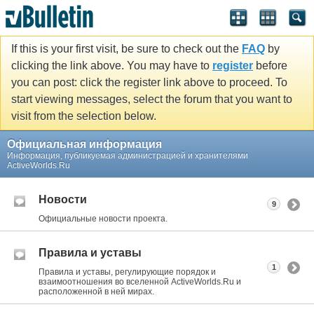
If this is your first visit, be sure to check out the
FAQ
by
clicking the link above. You may have to
register
before
you can post: click the register link above to proceed. To
start viewing messages, select the forum that you want to
visit from the selection below.
Официальная информация
Информация, публикуемая администрацией и хранителями
ActiveWorlds.Ru
Новости
9
Официальные новости проекта.
Правила и уставы
1
Правила и уставы, регулирующие порядок и
взаимоотношения во вселенной ActiveWorlds.Ru и
расположенной в ней мирах.