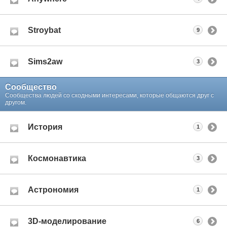
Stroybat
9
Sims2aw
3
Сообщество
Сообщества людей со сходными интересами, которые общаются друг с
другом.
История
1
Космонавтика
3
Астрономия
1
3D-моделирование
6