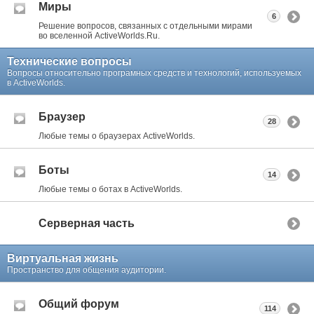
Миры
6
Решение вопросов, связанных с отдельными мирами
во вселенной ActiveWorlds.Ru.
Технические вопросы
Вопросы относительно програмных средств и технологий, используемых
в ActiveWorlds.
Браузер
28
Любые темы о браузерах ActiveWorlds.
Боты
14
Любые темы о ботах в ActiveWorlds.
Серверная часть
Виртуальная жизнь
Пространство для общения аудитории.
Общий форум
114