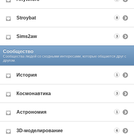
Stroybat
8
Sims2aw
3
Сообщество
Сообщества людей со сходными интересами, которые общаются друг с
другом.
История
1
Космонавтика
3
Астрономия
1
3D-моделирование
6