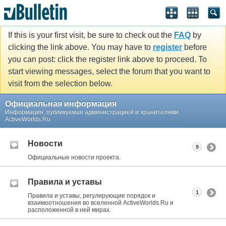
If this is your first visit, be sure to check out the
FAQ
by
clicking the link above. You may have to
register
before
you can post: click the register link above to proceed. To
start viewing messages, select the forum that you want to
visit from the selection below.
Официальная информация
Информация, публикуемая администрацией и хранителями
ActiveWorlds.Ru
Новости
9
Официальные новости проекта.
Правила и уставы
1
Правила и уставы, регулирующие порядок и
взаимоотношения во вселенной ActiveWorlds.Ru и
расположенной в ней мирах.