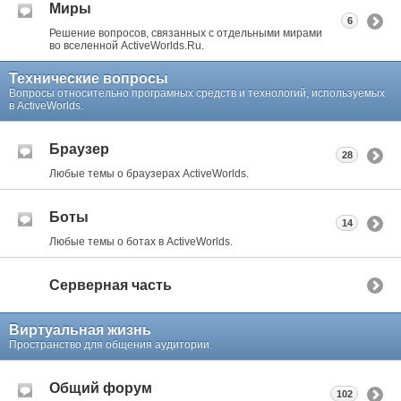
Миры
6
Решение вопросов, связанных с отдельными мирами
во вселенной ActiveWorlds.Ru.
Технические вопросы
Вопросы относительно програмных средств и технологий, используемых
в ActiveWorlds.
Браузер
28
Любые темы о браузерах ActiveWorlds.
Боты
14
Любые темы о ботах в ActiveWorlds.
Серверная часть
Виртуальная жизнь
Пространство для общения аудитории.
Общий форум
102