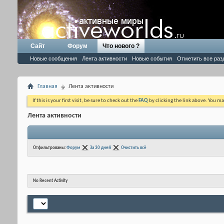
Сайт
Форум
Что нового ?
Новые сообщения
Лента активности
Новые события
Отметить все раз
Главная
Лента активности
If this is your first visit, be sure to check out the
FAQ
by clicking the link above. You m
Лента активности
Отфильтрованы:
Форум
За 30 дней
Очистить всё
No Recent Activity