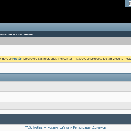
делы как прочитанные
ay have to
register
before you can post: click the register link above to proceed. To start viewing mess
TAG.Hosting — Хостинг сайтов и Регистрация Доменов