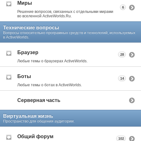
Миры
6
Решение вопросов, связанных с отдельными мирами
во вселенной ActiveWorlds.Ru.
Технические вопросы
Вопросы относительно програмных средств и технологий, используемых
в ActiveWorlds.
Браузер
28
Любые темы о браузерах ActiveWorlds.
Боты
14
Любые темы о ботах в ActiveWorlds.
Серверная часть
Виртуальная жизнь
Пространство для общения аудитории.
Общий форум
102