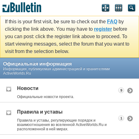
If this is your first visit, be sure to check out the
FAQ
by
clicking the link above. You may have to
register
before
you can post: click the register link above to proceed. To
start viewing messages, select the forum that you want to
visit from the selection below.
Официальная информация
Информация, публикуемая администрацией и хранителями
ActiveWorlds.Ru
Новости
9
Официальные новости проекта.
Правила и уставы
1
Правила и уставы, регулирующие порядок и
взаимоотношения во вселенной ActiveWorlds.Ru и
расположенной в ней мирах.