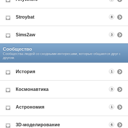
Stroybat
8
Sims2aw
3
Сообщество
Сообщества людей со сходными интересами, которые общаются друг с
другом.
История
1
Космонавтика
3
Астрономия
1
3D-моделирование
6