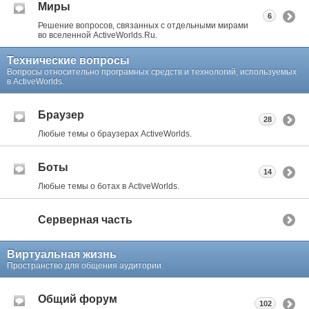
Миры
6
Решение вопросов, связанных с отдельными мирами
во вселенной ActiveWorlds.Ru.
Технические вопросы
Вопросы относительно програмных средств и технологий, используемых
в ActiveWorlds.
Браузер
28
Любые темы о браузерах ActiveWorlds.
Боты
14
Любые темы о ботах в ActiveWorlds.
Серверная часть
Виртуальная жизнь
Пространство для общения аудитории.
Общий форум
102