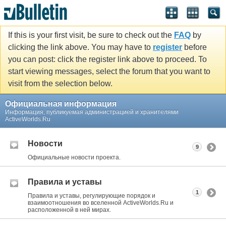
If this is your first visit, be sure to check out the
FAQ
by
clicking the link above. You may have to
register
before
you can post: click the register link above to proceed. To
start viewing messages, select the forum that you want to
visit from the selection below.
Официальная информация
Информация, публикуемая администрацией и хранителями
ActiveWorlds.Ru
Новости
9
Официальные новости проекта.
Правила и уставы
1
Правила и уставы, регулирующие порядок и
взаимоотношения во вселенной ActiveWorlds.Ru и
расположенной в ней мирах.