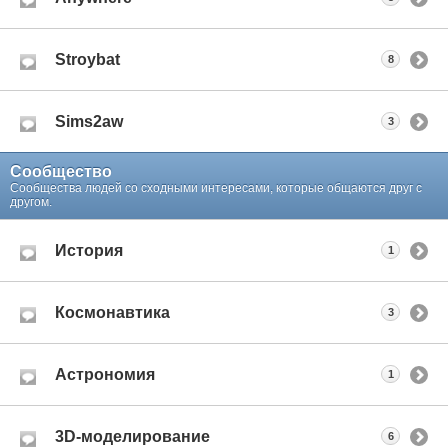
Stroybat
8
Sims2aw
3
Сообщество
Сообщества людей со сходными интересами, которые общаются друг с
другом.
История
1
Космонавтика
3
Астрономия
1
3D-моделирование
6