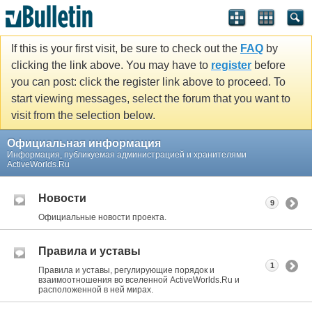
If this is your first visit, be sure to check out the
FAQ
by
clicking the link above. You may have to
register
before
you can post: click the register link above to proceed. To
start viewing messages, select the forum that you want to
visit from the selection below.
Официальная информация
Информация, публикуемая администрацией и хранителями
ActiveWorlds.Ru
Новости
9
Официальные новости проекта.
Правила и уставы
1
Правила и уставы, регулирующие порядок и
взаимоотношения во вселенной ActiveWorlds.Ru и
расположенной в ней мирах.