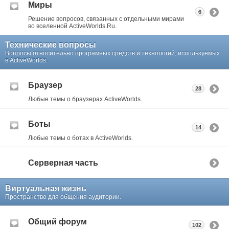
Миры
6
Решение вопросов, связанных с отдельными мирами
во вселенной ActiveWorlds.Ru.
Технические вопросы
Вопросы относительно програмных средств и технологий, используемых
в ActiveWorlds.
Браузер
28
Любые темы о браузерах ActiveWorlds.
Боты
14
Любые темы о ботах в ActiveWorlds.
Серверная часть
Виртуальная жизнь
Пространство для общения аудитории.
Общий форум
102