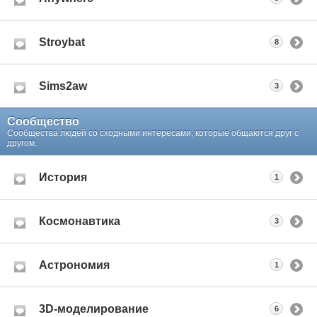
Stroybat
8
Sims2aw
3
Сообщество
Сообщества людей со сходными интересами, которые общаются друг с
другом.
История
1
Космонавтика
3
Астрономия
1
3D-моделирование
6