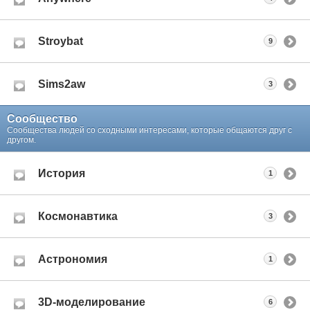
Stroybat
9
Sims2aw
3
Сообщество
Сообщества людей со сходными интересами, которые общаются друг с
другом.
История
1
Космонавтика
3
Астрономия
1
3D-моделирование
6