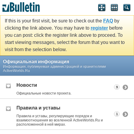
If this is your first visit, be sure to check out the
FAQ
by
clicking the link above. You may have to
register
before
you can post: click the register link above to proceed. To
start viewing messages, select the forum that you want to
visit from the selection below.
Официальная информация
Информация, публикуемая администрацией и хранителями
ActiveWorlds.Ru
Новости
9
Официальные новости проекта.
Правила и уставы
1
Правила и уставы, регулирующие порядок и
взаимоотношения во вселенной ActiveWorlds.Ru и
расположенной в ней мирах.