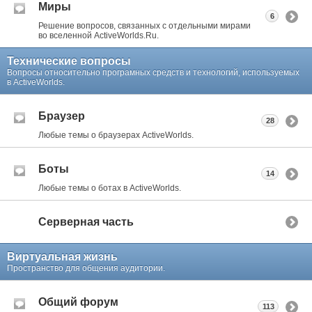
Миры
6
Решение вопросов, связанных с отдельными мирами
во вселенной ActiveWorlds.Ru.
Технические вопросы
Вопросы относительно програмных средств и технологий, используемых
в ActiveWorlds.
Браузер
28
Любые темы о браузерах ActiveWorlds.
Боты
14
Любые темы о ботах в ActiveWorlds.
Серверная часть
Виртуальная жизнь
Пространство для общения аудитории.
Общий форум
113