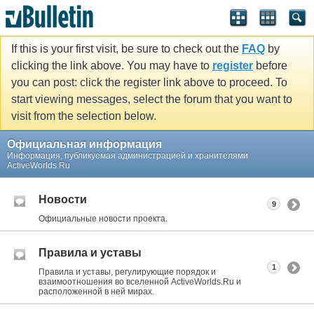
If this is your first visit, be sure to check out the
FAQ
by
clicking the link above. You may have to
register
before
you can post: click the register link above to proceed. To
start viewing messages, select the forum that you want to
visit from the selection below.
Официальная информация
Информация, публикуемая администрацией и хранителями
ActiveWorlds.Ru
Новости
9
Официальные новости проекта.
Правила и уставы
1
Правила и уставы, регулирующие порядок и
взаимоотношения во вселенной ActiveWorlds.Ru и
расположенной в ней мирах.