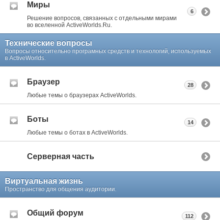
Миры
6
Решение вопросов, связанных с отдельными мирами
во вселенной ActiveWorlds.Ru.
Технические вопросы
Вопросы относительно програмных средств и технологий, используемых
в ActiveWorlds.
Браузер
28
Любые темы о браузерах ActiveWorlds.
Боты
14
Любые темы о ботах в ActiveWorlds.
Серверная часть
Виртуальная жизнь
Пространство для общения аудитории.
Общий форум
112