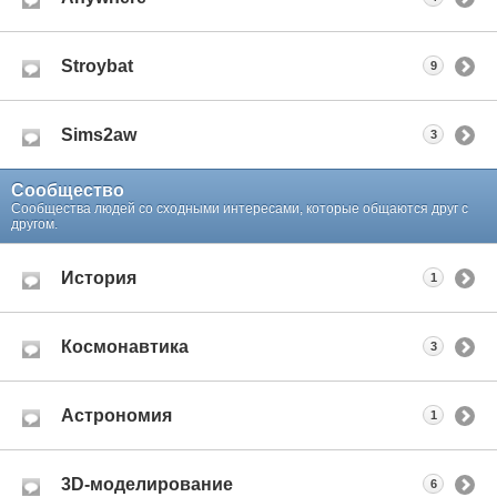
Stroybat
9
Sims2aw
3
Сообщество
Сообщества людей со сходными интересами, которые общаются друг с
другом.
История
1
Космонавтика
3
Астрономия
1
3D-моделирование
6