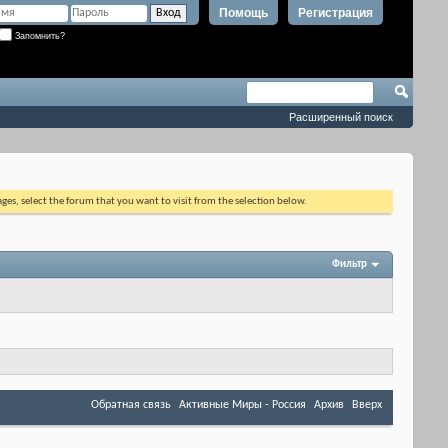
Помощь
Регистрация
Запомнить?
Расширенный поиск
ages, select the forum that you want to visit from the selection below.
Фильтр
Обратная связь
Активные Миры - Россия
Архив
Вверх