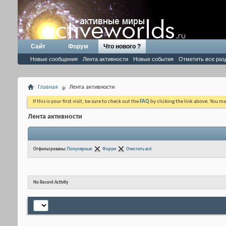
Сайт
Форум
Что нового ?
Новые сообщения
Лента активности
Новые события
Отметить все раз
Главная
Лента активности
If this is your first visit, be sure to check out the
FAQ
by clicking the link above. You m
Лента активности
Отфильтрованы:
Популярные
Форум
Очистить всё
No Recent Activity