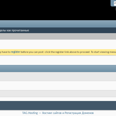
делы как прочитанные
ay have to
register
before you can post: click the register link above to proceed. To start viewing mess
TAG.Hosting — Хостинг сайтов и Регистрация Доменов