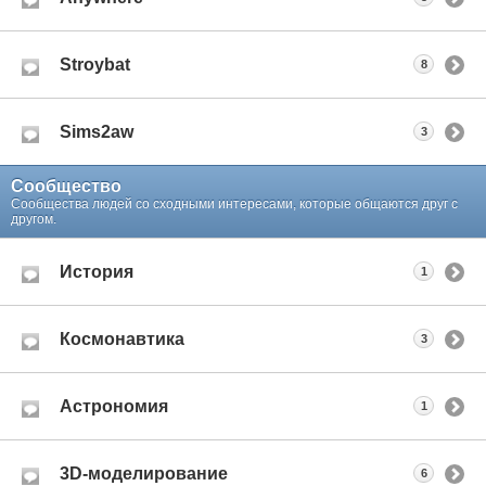
Stroybat
8
Sims2aw
3
Сообщество
Сообщества людей со сходными интересами, которые общаются друг с
другом.
История
1
Космонавтика
3
Астрономия
1
3D-моделирование
6