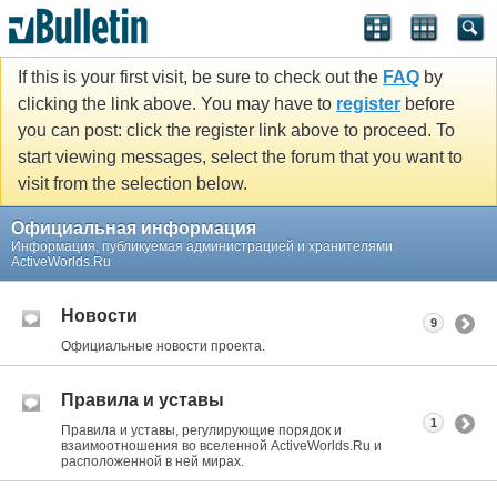
If this is your first visit, be sure to check out the
FAQ
by
clicking the link above. You may have to
register
before
you can post: click the register link above to proceed. To
start viewing messages, select the forum that you want to
visit from the selection below.
Официальная информация
Информация, публикуемая администрацией и хранителями
ActiveWorlds.Ru
Новости
9
Официальные новости проекта.
Правила и уставы
1
Правила и уставы, регулирующие порядок и
взаимоотношения во вселенной ActiveWorlds.Ru и
расположенной в ней мирах.