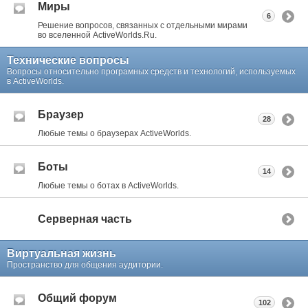
Миры
6
Решение вопросов, связанных с отдельными мирами
во вселенной ActiveWorlds.Ru.
Технические вопросы
Вопросы относительно програмных средств и технологий, используемых
в ActiveWorlds.
Браузер
28
Любые темы о браузерах ActiveWorlds.
Боты
14
Любые темы о ботах в ActiveWorlds.
Серверная часть
Виртуальная жизнь
Пространство для общения аудитории.
Общий форум
102