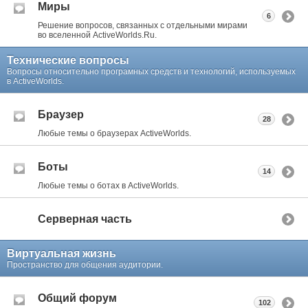
Миры
6
Решение вопросов, связанных с отдельными мирами
во вселенной ActiveWorlds.Ru.
Технические вопросы
Вопросы относительно програмных средств и технологий, используемых
в ActiveWorlds.
Браузер
28
Любые темы о браузерах ActiveWorlds.
Боты
14
Любые темы о ботах в ActiveWorlds.
Серверная часть
Виртуальная жизнь
Пространство для общения аудитории.
Общий форум
102