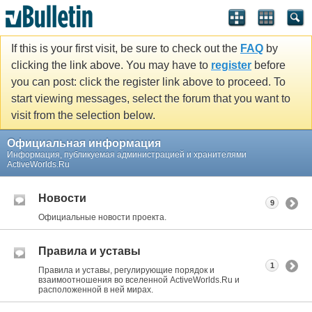
If this is your first visit, be sure to check out the
FAQ
by
clicking the link above. You may have to
register
before
you can post: click the register link above to proceed. To
start viewing messages, select the forum that you want to
visit from the selection below.
Официальная информация
Информация, публикуемая администрацией и хранителями
ActiveWorlds.Ru
Новости
9
Официальные новости проекта.
Правила и уставы
1
Правила и уставы, регулирующие порядок и
взаимоотношения во вселенной ActiveWorlds.Ru и
расположенной в ней мирах.