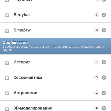
Stroybat
8
Sims2aw
3
Сообщество
Сообщества людей со сходными интересами, которые общаются друг с
другом.
История
1
Космонавтика
3
Астрономия
1
3D-моделирование
6