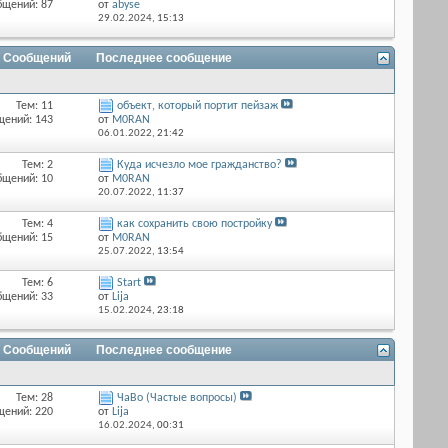
бщений: 87
от
abyse
29.02.2024,
15:13
/ Сообщений
Последнее сообщение
Тем: 11
объект, который портит пейзаж
щений: 143
от
M0RAN
06.01.2022,
21:42
Тем: 2
Куда исчезло мое гражданство?
бщений: 10
от
M0RAN
20.07.2022,
11:37
Тем: 4
как сохранить свою постройку
бщений: 15
от
M0RAN
25.07.2022,
13:54
Тем: 6
Start
бщений: 33
от
Lija
15.02.2024,
23:18
/ Сообщений
Последнее сообщение
Тем: 28
ЧаВо (Частые вопросы)
щений: 220
от
Lija
16.02.2024,
00:31