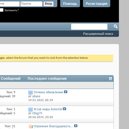
Помощь
Регистрация
Запомнить?
Расширенный поиск
ages, select the forum that you want to visit from the selection below.
/ Сообщений
Последнее сообщение
Тем: 9
Отмена обновления
бщений: 39
от
abyse
19.01.2025,
05:19
Тем: 1
Устав мира Asterisk
общений: 5
от
Оlеg75
20.06.2015,
23:32
Тем: 21
Огромная благодарность...