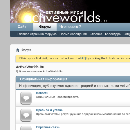
Сайт
Форум
Что нового ?
Главная страница форума
Новые сообщения
Справка
Календарь
Опц
Форум
If this is your first visit, be sure to check out the
FAQ
by clicking the link above. You m
ActiveWorlds.Ru
Добро пожаловать на ActiveWorlds.Ru.
Официальная информация
Информация, публикуемая администрацией и хранителями Active
Новости
Официальные новости проекта.
Правила и уставы
Правила и уставы, регулирующие порядок и взаимоотношения во все
Обратная связь