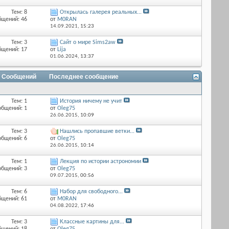
Тем: 8
Открылась галерея реальных...
бщений: 46
от
M0RAN
14.09.2021,
15:23
Тем: 3
Сайт о мире Sims2aw
бщений: 17
от
Lija
01.06.2024,
13:37
/ Сообщений
Последнее сообщение
Тем: 1
История ничему не учит
общений: 1
от
Оlеg75
26.06.2015,
10:09
Тем: 3
Нашлись пропавшие ветки...
общений: 6
от
Оlеg75
26.06.2015,
10:14
Тем: 1
Лекция по истории астрономии
общений: 3
от
Оlеg75
09.07.2015,
00:56
Тем: 6
Набор для свободного...
бщений: 61
от
M0RAN
04.08.2022,
17:46
Тем: 3
Классные картины для...