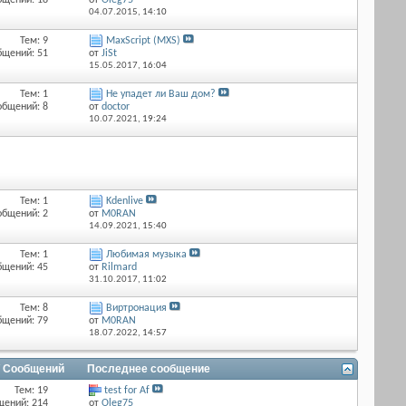
бщений: 18
от
Оlеg75
04.07.2015,
14:10
Тем: 9
MaxScript (MXS)
бщений: 51
от
JiSt
15.05.2017,
16:04
Тем: 1
Не упадет ли Ваш дом?
общений: 8
от
doctor
10.07.2021,
19:24
Тем: 1
Kdenlive
общений: 2
от
M0RAN
14.09.2021,
15:40
Тем: 1
Любимая музыка
бщений: 45
от
Rilmard
31.10.2017,
11:02
Тем: 8
Виртронация
бщений: 79
от
M0RAN
18.07.2022,
14:57
/ Сообщений
Последнее сообщение
Тем: 19
test for Af
щений: 214
от
Оlеg75