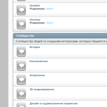
Stroybat
Модераторы:
Starec
Sims2aw
Модераторы:
Starec
Сообщество
Сообщества людей со сходными интересами, которые общаются др
История
Космонавтика
Астрономия
3D-моделирование
Дизайн и художественное творчество