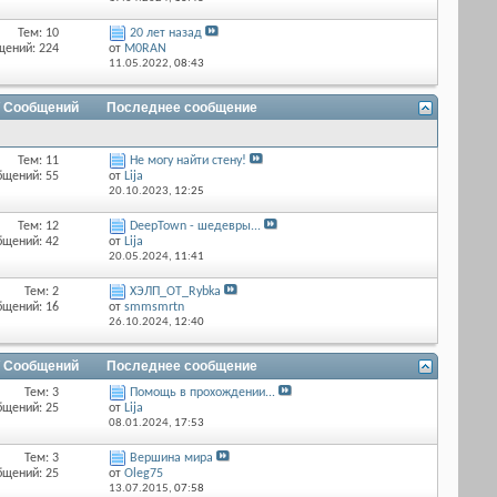
Тем: 10
20 лет назад
щений: 224
от
M0RAN
11.05.2022,
08:43
/ Сообщений
Последнее сообщение
Тем: 11
Не могу найти стену!
бщений: 55
от
Lija
20.10.2023,
12:25
Тем: 12
DeepTown - шедевры...
бщений: 42
от
Lija
20.05.2024,
11:41
Тем: 2
ХЭЛП_OT_Rybka
бщений: 16
от
smmsmrtn
26.10.2024,
12:40
/ Сообщений
Последнее сообщение
Тем: 3
Помощь в прохождении...
бщений: 25
от
Lija
08.01.2024,
17:53
Тем: 3
Вершина мира
бщений: 25
от
Оlеg75
13.07.2015,
07:58